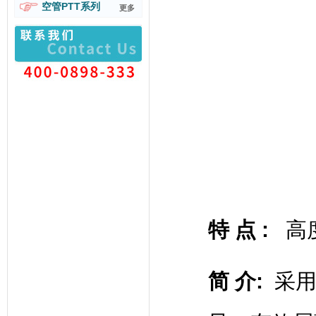
空管PTT系列
更多
特 点
:
高
简 介
:
采