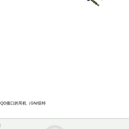
D接口的耳机（GN/缤特
们