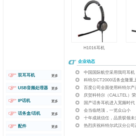
H1016耳机
企业动态
◎
中国国际航空采用我司耳机
双耳耳机
更多
◎
科特尔CT2000话务盒隆重
◎
百度公司全面使用科特尔产
USB音频处理器
更多
◎
庆贺科特尔（CALLTEL）
IP话机
更多
◎
国产话务耳机进入宽频时代
◎
会当临绝顶，一览众山小
话务盒/话机
更多
◎
十年成就信任，品质驭领未
◎
热烈庆祝科特尔武汉分公司
配件
更多